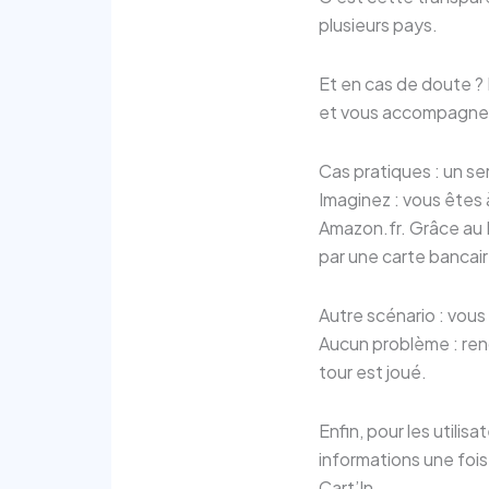
plusieurs pays.
Et en cas de doute ?
et vous accompagner 
Cas pratiques : un se
Imaginez : vous êtes
Amazon.fr. Grâce au 
par une carte bancair
Autre scénario : vou
Aucun problème : rend
tour est joué.
Enfin, pour les utilis
informations une fois
Cart’In.