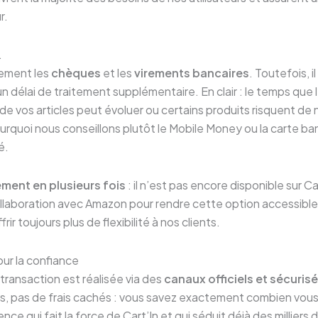
r.
…
lement les
chèques
et les
virements bancaires
. Toutefois, i
un délai de traitement supplémentaire. En clair : le temps que l
 de vos articles peut évoluer ou certains produits risquent de 
urquoi nous conseillons plutôt le Mobile Money ou la carte b
é.
ment en plusieurs fois
: il n’est pas encore disponible sur Ca
 collaboration avec Amazon pour rendre cette option accessib
ffrir toujours plus de flexibilité à nos clients.
ur la confiance
transaction est réalisée via des
canaux officiels et sécuris
s, pas de frais cachés : vous savez exactement combien vou
ce qui fait la force de Cart’In et qui séduit déjà des milliers d