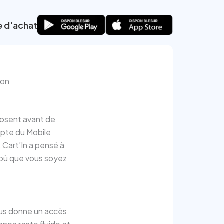
e d'achat
ion
 posent avant de
depte du Mobile
Cart’In a pensé à
 où que vous soyez
vous donne un accès