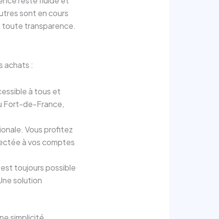
nce reste fluide et
autres sont en cours
n toute transparence.
s achats :
cessible à tous et
ou Fort-de-France,
tionale. Vous profitez
nectée à vos comptes
l est toujours possible
Une solution
ne simplicité