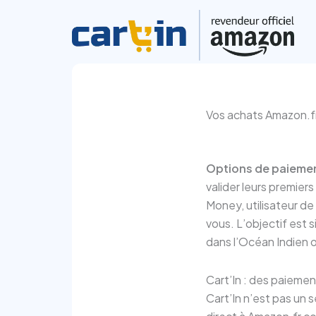
Aller
au
contenu
Vos achats Amazon.fr 
Options de paiemen
valider leurs premier
Money, utilisateur d
vous. L’objectif est
dans l’Océan Indien 
Cart’In : des paieme
Cart’In n’est pas un 