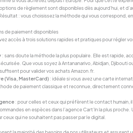
omme si vous achetiez depuis l’Europe. Pour que cette expérie
 options de règlement sont disponibles dès aujourd’hui, et d’
sultat : vous choisissez la méthode qui vous correspond, e
ons de paiement disponibles
ez accès à trois solutions rapides et pratiques pour régler vo
y
: sans doute la méthode la plus populaire. Elle est rapide, ac
écurisée. Que vous soyez à Antananarivo, Abidjan, Djibouti 
 suffisent pour valider vos achats Amazon.fr.
e (Visa, MasterCard)
: idéale si vous avez une carte interna
éthode de paiement classique et reconnue, directement con
agence
: pour celles et ceux qui préfèrent le contact humain, i
commandes en espèces dans l’agence Cart’In la plus proche. 
 ceux qui ne souhaitent pas passer par le digital.
vrent la majorité des besoins de nos utilisateurs et assurent u