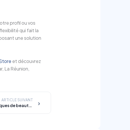
otre profil ou vos
ibilité qui fait la
oposant une solution
Store
et découvrez
r, La Réunion,
ARTICLE SUIVANT
›
Accédez enfin aux vraies marques de beauté européennes avec Cart’In : la solution clé pour vos achats Amazon.fr