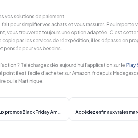
tes vos solutions de paiement
 fait pour simplifier vos achats et vous rassurer. Peu importe v
, vous trouverez toujours une option adaptée. C’est cette flex
ne copie pas les services de réexpédition, il les dépasse en pr
t pensée pour vos besoins.
 l’action ? Téléchargez dès aujourd’hui l’application sur le
Play 
point il est facile d’acheter sur Amazon.fr depuis Madagasca
ire ou la Martinique.
Accédez enfin aux promos Black Friday Amazon.fr depuis l’Océan Indien et l’Afrique avec Cart’In