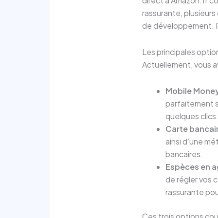
direct à Amazon.fr c
rassurante, plusieurs
de développement. Ré
Les principales opti
Actuellement, vous av
Mobile Mone
parfaitement s
quelques clics
Carte bancair
ainsi d’une m
bancaires.
Espèces en 
de régler vos 
rassurante pour
Ces trois options cou