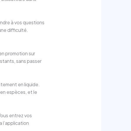
ondre à vos questions
e difficulté.
 en promotion sur
stants, sans passer
ctement en liquide.
 en espèces, et le
 Vous entrez vos
 l’application