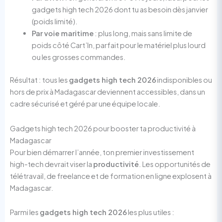
gadgets high tech 2026 dont tu as besoin dès janvier
(poids limité).
Par voie maritime
: plus long, mais sans limite de
poids côté Cart’In, parfait pour le matériel plus lourd
ou les grosses commandes.
Résultat : tous les
gadgets high tech 2026
indisponibles ou
hors de prix à Madagascar deviennent accessibles, dans un
cadre sécurisé et géré par une équipe locale.
Gadgets high tech 2026 pour booster ta productivité à
Madagascar
Pour bien démarrer l’année, ton premier investissement
high-tech devrait viser la
productivité
. Les opportunités de
télétravail, de freelance et de formation en ligne explosent à
Madagascar.
Parmi les
gadgets high tech 2026
les plus utiles :