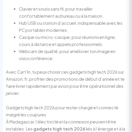
Clavier et souris sans fil, pour travailler
confortablement au bureau ou à la maison.
Hub USB ou station d’accueil, indispensable avec les
PC portables modernes.
Casque ou micro-casque, pour réunions en ligne,
cours à distance et appels professionnels.
Webcam de qualité, pour améliorer ton image en
visioconférence.
Avec Cart’In, tu peux choisir ces gadgets high tech 2026 sur
Amazon.fr, profiter des promotions de début d’année et te
faire livrer rapidement par avion pour être opérationnel dès
janvier.
Gadgets high tech 2026 pour rester chargé et connecté
malgré les coupures
À Madagascar, l’électricité et la connexion peuvent être
instables. Les
gadgets high tech 2026
liés à l’énergie et à la