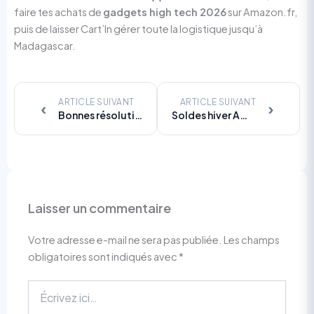
faire tes achats de
gadgets high tech 2026
sur Amazon.fr,
puis de laisser Cart’In gérer toute la logistique jusqu’à
Madagascar.
ARTICLE SUIVANT
ARTICLE SUIVANT
‹
›
Bonnes résolutions 2026 : s’équiper dès fin décembre grâce aux promos Amazon et à Cart’In
Soldes hiver Amazon 2026 : le plan malin des Réunionnais pour profiter des bons plans… en plein été
Laisser un commentaire
Votre adresse e-mail ne sera pas publiée.
Les champs
obligatoires sont indiqués avec
*
Écrivez
ici…