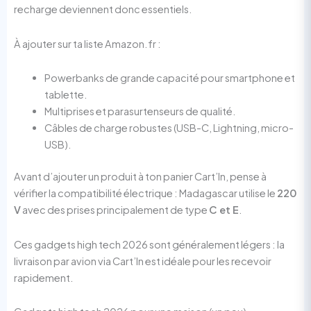
recharge deviennent donc essentiels.
À ajouter sur ta liste Amazon.fr :
Powerbanks de grande capacité pour smartphone et
tablette.
Multiprises et parasurtenseurs de qualité.
Câbles de charge robustes (USB-C, Lightning, micro-
USB).
Avant d’ajouter un produit à ton panier Cart’In, pense à
vérifier la compatibilité électrique : Madagascar utilise le
220
V
avec des prises principalement de type
C et E
.
Ces gadgets high tech 2026 sont généralement légers : la
livraison par avion via Cart’In est idéale pour les recevoir
rapidement.