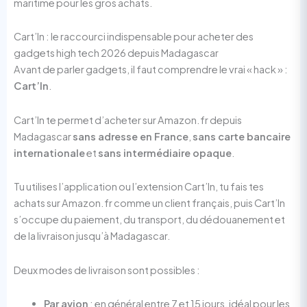
maritime pour les gros achats.
Cart’In : le raccourci indispensable pour acheter des
gadgets high tech 2026 depuis Madagascar
Avant de parler gadgets, il faut comprendre le vrai « hack » :
Cart’In
.
Cart’In te permet d’acheter sur Amazon.fr depuis
Madagascar
sans adresse en France
,
sans carte bancaire
internationale
et
sans intermédiaire opaque
.
Tu utilises l’application ou l’extension Cart’In, tu fais tes
achats sur Amazon.fr comme un client français, puis Cart’In
s’occupe du paiement, du transport, du dédouanement et
de la livraison jusqu’à Madagascar.
Deux modes de livraison sont possibles :
Par avion
: en général entre 7 et 15 jours, idéal pour les