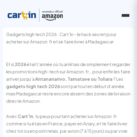
Aller
au
contenu
Gadgets high tech 2026 : Cart’In – le hack secret pour
acheter sur Amazon.fr et se faire livrer à Madagascar
Et si
2026
était l’année où tu arrêtais de simplement regarder
les promotions high-tech sur Amazon.fr… pour enfin les faire
arriver jusqu’à
Antananarivo, Tamatave ou Toliara
? Les
gadgets high tech 2026
sont partout en début d’année,
mais Madagascar reste encore absent des zones de livraison
directe Amazon.
Avec
Cart’In
, tu peux pourtant acheter sur Amazon.fr
comme si tu étais en France, payer en Ariary, et te faire livrer
chez toi ou en point relais, par avion (7 à 15 jours) ou par voie