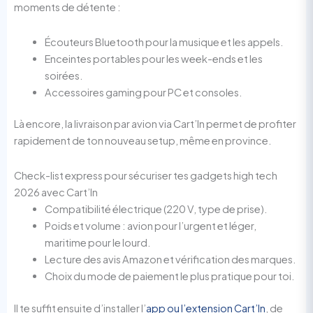
moments de détente :
Écouteurs Bluetooth pour la musique et les appels.
Enceintes portables pour les week-ends et les
soirées.
Accessoires gaming pour PC et consoles.
Là encore, la livraison par avion via Cart’In permet de profiter
rapidement de ton nouveau setup, même en province.
Check-list express pour sécuriser tes gadgets high tech
2026 avec Cart’In
Compatibilité électrique (220 V, type de prise).
Poids et volume : avion pour l’urgent et léger,
maritime pour le lourd.
Lecture des avis Amazon et vérification des marques.
Choix du mode de paiement le plus pratique pour toi.
Il te suffit ensuite d’installer l’
app ou l’extension Cart’In
, de