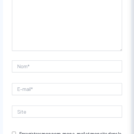
Nom*
E-
mail*
Site
Enregistrer mon nom, mon e-mail et mon site dans le