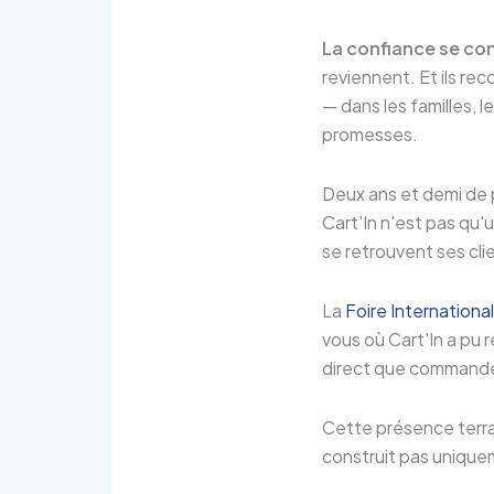
La confiance se c
reviennent. Et ils re
— dans les familles, le
promesses.
Deux ans et demi de 
Cart'In n'est pas qu'u
se retrouvent ses cli
La
Foire Internation
vous où Cart'In a pu 
direct que commander
Cette présence terrai
construit pas uniqueme