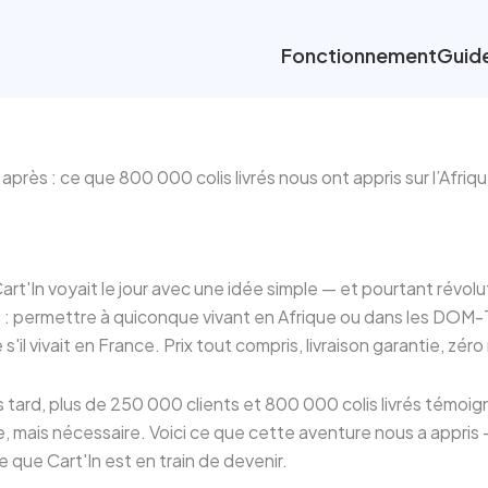
Fonctionnement
Guid
 après : ce que 800 000 colis livrés nous ont appris sur l’Afriq
t'In voyait le jour avec une idée simple — et pourtant révolu
es : permettre à quiconque vivant en Afrique ou dans les D
il vivait en France. Prix tout compris, livraison garantie, zér
 tard, plus de 250 000 clients et 800 000 colis livrés témoign
mais nécessaire. Voici ce que cette aventure nous a appris — 
e que Cart'In est en train de devenir.