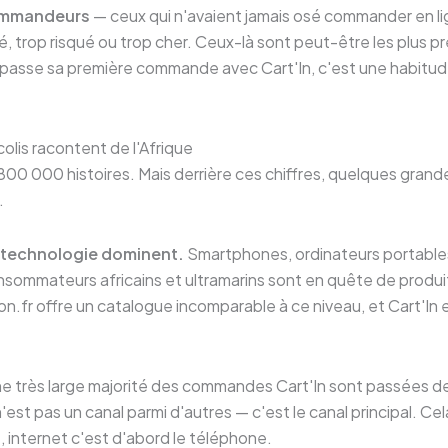
ommandeurs
— ceux qui n'avaient jamais osé commander en l
é, trop risqué ou trop cher. Ceux-là sont peut-être les plus p
 passe sa première commande avec Cart'In, c'est une habitud
lis racontent de l'Afrique
 800 000 histoires. Mais derrière ces chiffres, quelques gran
.
a technologie dominent.
Smartphones, ordinateurs portables
sommateurs africains et ultramarins sont en quête de produit
on.fr offre un catalogue incomparable à ce niveau, et Cart'In e
e très large majorité des commandes Cart'In sont passées d
'est pas un canal parmi d'autres — c'est le canal principal. Cel
e, internet c'est d'abord le téléphone.