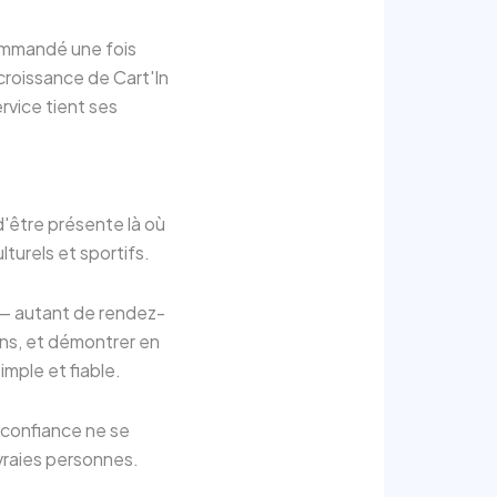
commandé une fois
croissance de Cart'In
ervice tient ses
 d'être présente là où
turels et sportifs.
is — autant de rendez-
ons, et démontrer en
mple et fiable.
a confiance ne se
 vraies personnes.