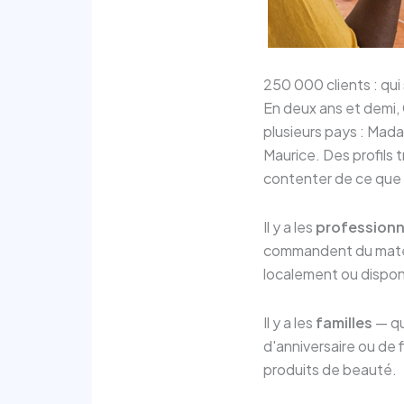
250 000 clients : qui 
En deux ans et demi, 
plusieurs pays : Mada
Maurice. Des profils t
contenter de ce que 
Il y a les
professionn
commandent du matéri
localement ou disponi
Il y a les
familles
— qu
d'anniversaire ou de
produits de beauté.