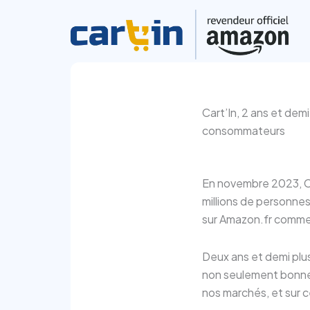
Aller
au
contenu
Cart’In, 2 ans et demi
consommateurs
En novembre 2023, Car
millions de personn
sur Amazon.fr comme s'
Deux ans et demi plus
non seulement bonne, 
nos marchés, et sur c