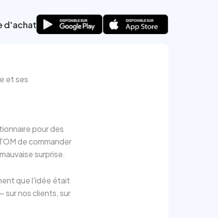
e d'achat
ue et ses
tionnaire pour des
OM-TOM de commander
o mauvaise surprise.
ent que l'idée était
sur nos clients, sur