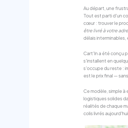
Au départ, une frustr
Tout est parti d'un c
cœur : trouver le pro
être livré à votre adr
délais interminables,
Cart'In a été conçu p
s'installent en quelq
s'occupe du reste : i
est le prix final — san
Ce modèle, simple à ex
logistiques solides 
réalités de chaque mar
colis livrés aujourd'hui