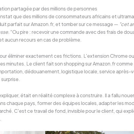
ation partagée par des millions de personnes
onstat que des millions de consommateurs africains et ultrama
duit parfait sur Amazon.fr, et tomber sur ce message —
"cet a
esse."
Ou pire : recevoir une commande avec des frais de dou
 et aucun recours en cas de problème.
our éliminer exactement ces frictions. L'extension Chrome ou 
ues minutes. Le client fait son shopping sur Amazon.fr comme 
mportation, dédouanement, logistique locale, service après-ve
s surprise.
pliquer, était en réalité complexe à construire. Il a fallu noue
dans chaque pays, former des équipes locales, adapter les m
ché. C'est ce travail de fond, invisible pour le client, qui ex
.