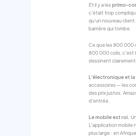
Et il y a les
primo-c
c'était trop compliqu
qu'un nouveau client
barrière qui tombe.
Ce que les 800 000 co
800 000 colis, c'est
dessinent clairement
L'électronique et l
accessoires — les con
des prix justes. Amaz
d'entrée.
Le mobile est roi.
Un
L'application mobile n
plus large : en Afriqu