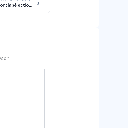
›
Cadeau fête des pères Amazon : la sélection 2026 par profil de papa
avec
*