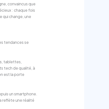
igne, convaincus que
récieux : chaque fois
e qui change, une
des tendances se
, tablettes,
s tech de qualité, à
n est la porte
epuis un smartphone.
a reflète une réalité