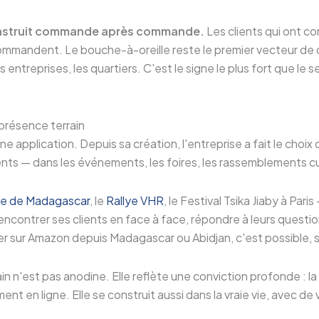
onstruit commande après commande.
Les clients qui ont 
commandent. Le bouche-à-oreille reste le premier vecteur de 
s entreprises, les quartiers. C'est le signe le plus fort que le s
présence terrain
ne application. Depuis sa création, l'entreprise a fait le choix
ents — dans les événements, les foires, les rassemblements cul
ale de Madagascar
, le
Rallye VHR
, le Festival Tsika Jiaby à Par
rencontrer ses clients en face à face, répondre à leurs questi
 sur Amazon depuis Madagascar ou Abidjan, c'est possible, si
n n'est pas anodine. Elle reflète une conviction profonde : l
nt en ligne. Elle se construit aussi dans la vraie vie, avec de