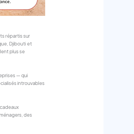
s répartis sur
que, Djibouti et
lent plus se
prises — qui
ialisés introuvables
s cadeaux
roménagers, des