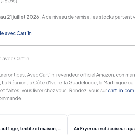
(-50%)
au 21 juillet 2026.
À ce niveau de remise, les stocks partent v
e avec Cart'In
s avec Cart'In
reront pas. Avec Cart'In, revendeur officiel Amazon, comma
La Réunion, la Côte d'Ivoire, la Guadeloupe, la Martinique ou
 et faites-vous livrer chez vous. Rendez-vous sur
cart-in.com
 commande.
Hiver austral : chauffage, textile et maison, les meilleurs produits Amazon à commander depuis Madagascar et La Réunion avec Cart'In