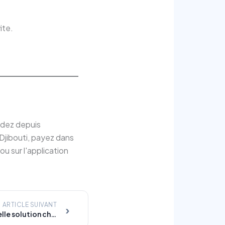
ite.
ndez depuis
 Djibouti, payez dans
ou sur l'application
ARTICLE SUIVANT
›
Air Fryer ou multicuiseur : quelle solution choisir pour cuisiner plus facilement ?