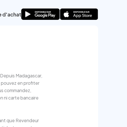
e d'achat
 Depuis Madagascar,
s pouvez en profiter
Vous commandez,
n ni carte bancaire
 tant que Revendeur