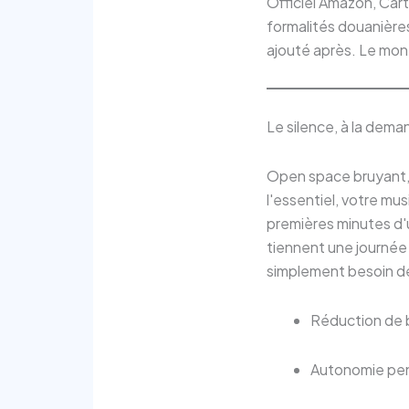
Officiel Amazon, Cart'
formalités douanières
ajouté après. Le mont
Le silence, à la dem
Open space bruyant, t
l'essentiel, votre mus
premières minutes d'u
tiennent une journée
simplement besoin d
Réduction de b
Autonomie pen