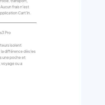
rticle, transport,
Aucun frais n'est
pplication Cart'In.
ds3 Pro
teurs isolent
 la différence dès les
ns une poche et
, voyage ou a