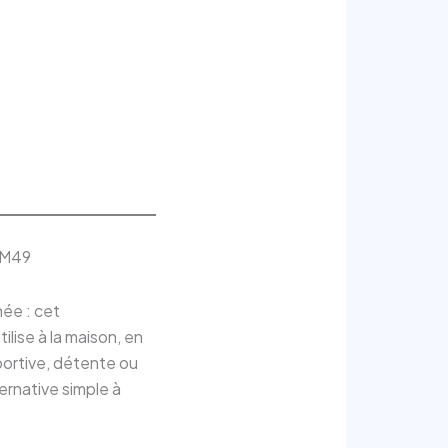
 EM49
née : cet
lise à la maison, en
portive, détente ou
ernative simple à