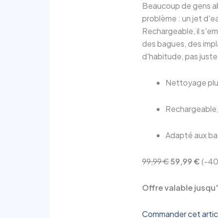
Beaucoup de gens aba
problème : un jet d'e
Rechargeable, il s'em
des bagues, des impl
d'habitude, pas juste
Nettoyage plus
Rechargeable,
Adapté aux ba
99,99 €
59,99 €
(-4
Offre valable jusqu'
Commander cet articl