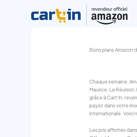
Aller
au
contenu
Bons plans Amazon de
Chaque semaine, Ama
Maurice, La Réunion, 
grâce à Cart'In, rev
payez dans votre mon
internationale. Voici
Les prix affichés dan