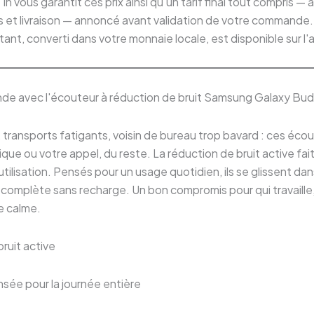
In vous garantit ces prix ainsi qu'un tarif final tout compris — a
 et livraison — annoncé avant validation de votre commande. 
ant, converti dans votre monnaie locale, est disponible sur l'a
ande avec l'écouteur à réduction de bruit Samsung Galaxy Bu
ransports fatigants, voisin de bureau trop bavard : ces écou
ique ou votre appel, du reste. La réduction de bruit active fait
tilisation. Pensés pour un usage quotidien, ils se glissent da
 complète sans recharge. Un bon compromis pour qui travaille
e calme.
ruit active
sée pour la journée entière