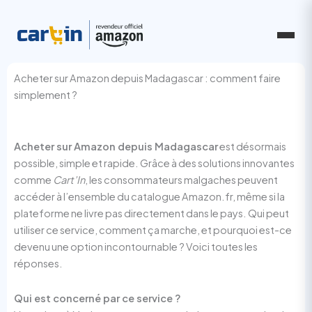
Aller
au
contenu
Acheter sur Amazon depuis Madagascar : comment faire
simplement ?
Acheter sur Amazon depuis Madagascar
est désormais
possible, simple et rapide. Grâce à des solutions innovantes
comme
Cart’In
, les consommateurs malgaches peuvent
accéder à l’ensemble du catalogue Amazon.fr, même si la
plateforme ne livre pas directement dans le pays. Qui peut
utiliser ce service, comment ça marche, et pourquoi est-ce
devenu une option incontournable ? Voici toutes les
réponses.
Qui est concerné par ce service ?