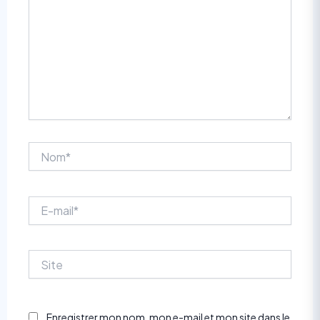
Nom*
E-
mail*
Site
Enregistrer mon nom, mon e-mail et mon site dans le