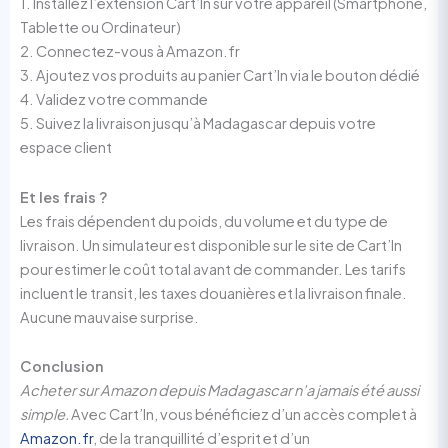
1. Installez l’extension Cart’In sur votre appareil (Smartphone,
Tablette ou Ordinateur)
2. Connectez-vous à Amazon.fr
3. Ajoutez vos produits au panier Cart’In via le bouton dédié
4. Validez votre commande
5. Suivez la livraison jusqu’à Madagascar depuis votre
espace client
Et les frais ?
Les frais dépendent du poids, du volume et du type de
livraison. Un simulateur est disponible sur le site de Cart’In
pour estimer le coût total avant de commander. Les tarifs
incluent le transit, les taxes douanières et la livraison finale.
Aucune mauvaise surprise.
Conclusion
Acheter sur Amazon depuis Madagascar n’a jamais été aussi
simple.
Avec Cart’In, vous bénéficiez d’un accès complet à
Amazon.fr
, de la tranquillité d’esprit et d’un