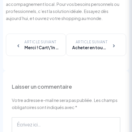
accompagnement local. Pour vos besoins personnels ou
professionnels, c’est la solution idéale. Essayez dès
aujourd’hui, et ouvrez votre shopping au monde.
ARTICLE SUIVANT
ARTICLE SUIVANT
‹
›
Merci ! Cart\'In et le Festival Tsika Jiaby : Un Succès Partagé, Une Connexion Renforcée
Acheter en toute sécurité sur Amazon.fr depuis Madagascar : nos conseils essentiels
Laisser un commentaire
Votre adresse e-mail ne sera pas publiée.
Les champs
obligatoires sont indiqués avec
*
Écrivez
ici…