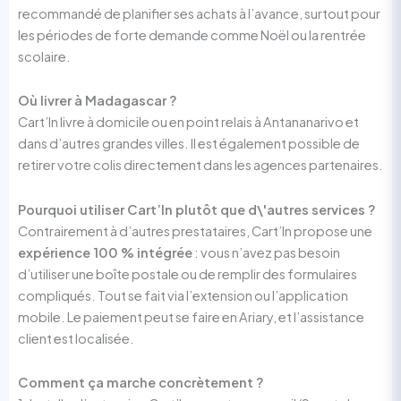
recommandé de planifier ses achats à l’avance, surtout pour
les périodes de forte demande comme Noël ou la rentrée
scolaire.
Où livrer à Madagascar ?
Cart’In livre à domicile ou en point relais à Antananarivo et
dans d’autres grandes villes. Il est également possible de
retirer votre colis directement dans les agences partenaires.
Pourquoi utiliser Cart’In plutôt que d\'autres services ?
Contrairement à d’autres prestataires, Cart’In propose une
expérience 100 % intégrée
: vous n’avez pas besoin
d’utiliser une boîte postale ou de remplir des formulaires
compliqués. Tout se fait via l’extension ou l’application
mobile. Le paiement peut se faire en Ariary, et l’assistance
client est localisée.
Comment ça marche concrètement ?