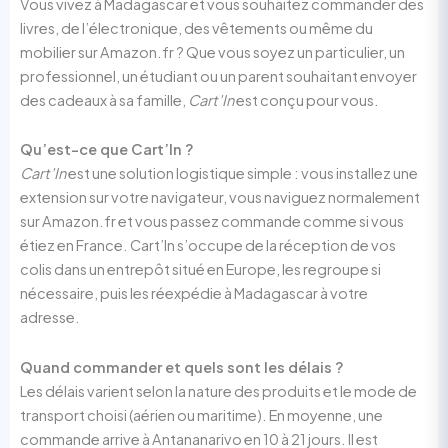
Vous vivez à Madagascar et vous souhaitez commander des
livres, de l’électronique, des vêtements ou même du
mobilier sur Amazon.fr ? Que vous soyez un particulier, un
professionnel, un étudiant ou un parent souhaitant envoyer
des cadeaux à sa famille,
Cart’In
est conçu pour vous.
Qu’est-ce que Cart’In ?
Cart’In
est une solution logistique simple : vous installez une
extension sur votre navigateur, vous naviguez normalement
sur Amazon.fr et vous passez commande comme si vous
étiez en France. Cart’In s’occupe de la réception de vos
colis dans un entrepôt situé en Europe, les regroupe si
nécessaire, puis les réexpédie à Madagascar à votre
adresse.
Quand commander et quels sont les délais ?
Les délais varient selon la nature des produits et le mode de
transport choisi (aérien ou maritime). En moyenne, une
commande arrive à Antananarivo en 10 à 21 jours. Il est